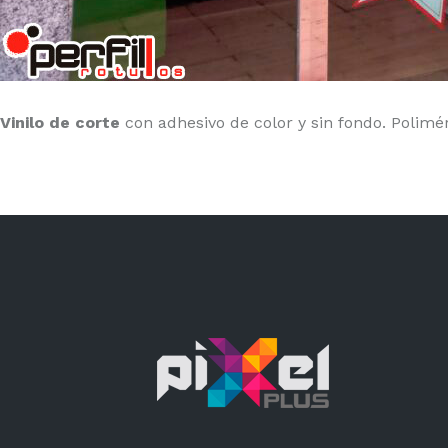
Vinilo de corte
con adhesivo de color y sin fondo. Poliméri