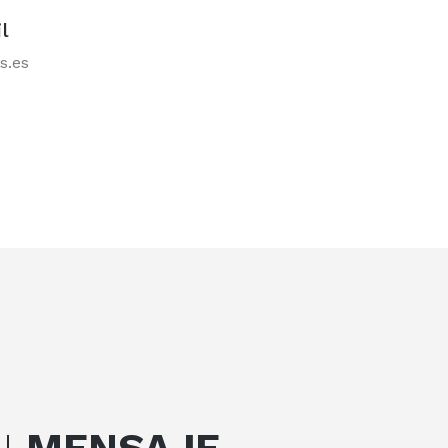
l
s.es