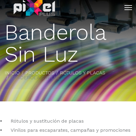
Banderola
Sin Luz
INICIO
PRODUCTOS
RÓTULOS Y PLACAS
BANDEROLA SIN LUZ
Rótulos y sustitución de placas
Vinilos para escaparates, campañas y promociones